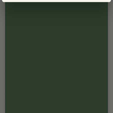
Telefon: 23 96 90 01 (+4723969001)
E-post: info@balconyliving.no
Bank informasjon:
BIC: JYBADKKK - IBAN: DK2350740001325109
Telefontid: Mandag - torsdag: 10.00-14.00 / Fredag: 10.00-13.00
Balkongbord
Balkongstoler
Balkongbenker
Lounge
Balkong grill
Balkongsett
Balkongkasser
Balkongparasoller
Espalier til balkong
Tekstiler
Tilbehør