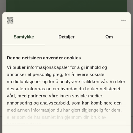
Samtykke
Detaljer
Om
Stille oase: Inspirasjon til å style det lille uterommet midt i
byen
Denne nettsiden anvender cookies
Med en balkong på få kvadratmeter, har det vært viktig for Andrea Glad å beslutte
Vi bruker informasjonskapsler for å gi innhold og
seg for hva hun ville bruke sin balkong til. Les med her, og få den 27-årige danske
annonser et personlig preg, for å levere sosiale
influenser tips til innredning av balkong med møbler med flere funksjoner, og
mediefunksjoner og for å analysere trafikken vår. Vi deler
hvordan hun har skapt privatliv med parasoll ogl et balkongtrekk.
dessuten informasjon om hvordan du bruker nettstedet
Tagget:
balkongbord
,
Balkongparasoll
,
Bambus
,
Innredning
vårt, med partnerne våre innen sosiale medier,
Vi tar en pause i 2025 – men vi
annonsering og analysearbeid, som kan kombinere den
Les mer
sees igjen!
med annen informasjon du har gjort tilgjengelig for dem,
eller som de har samlet inn gjennom din bruk av
Til toppen
tjenestene deres.
Vår norske nettbutikk holder stengt i 2025, men vi