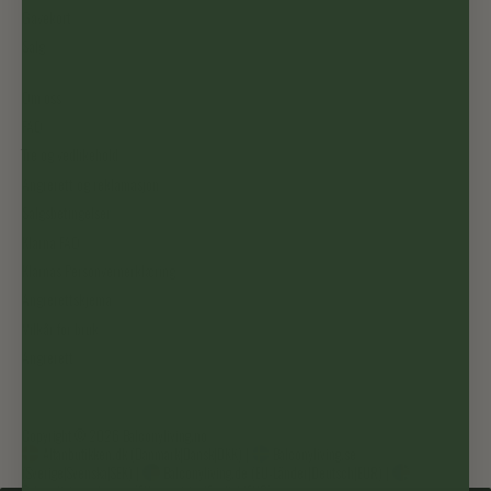
Gavekort
Salg
Om oss
FAQ
Tre og vedlikehold
Angrerett og reklamasjon
Salgsbetingelser
Klarna FAQ
Klarnas Personvernerklæring
Angrerettskjema
Vilkår for bruk
Angrerett
Copyright © 2026
Balconyliving.no
Altanbutikken.dk (Danmark|Dansk|DKK)
|
Balconyliving.se
(Sverige|Svenska|SEK)
|
Balconyliving.de (EU-Länder|Deutsch|EUR)
|