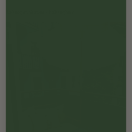
på
på
Facebook
Twitter
Balkonginspirasjon / balkongbord