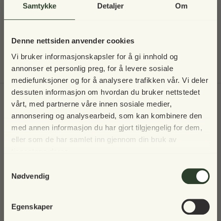
Samtykke
Detaljer
Om
Solid overtrekk til parasoll -
Max Ø200 cm
Denne nettsiden anvender cookies
315,00 NOK
Vi bruker informasjonskapsler for å gi innhold og
annonser et personlig preg, for å levere sosiale
mediefunksjoner og for å analysere trafikken vår. Vi deler
dessuten informasjon om hvordan du bruker nettstedet
Til toppen
vårt, med partnerne våre innen sosiale medier,
Vi tar en pause i 2025 – men vi
annonsering og analysearbeid, som kan kombinere den
sees igjen!
Skriv deg opp til nyhetsbrev
med annen informasjon du har gjort tilgjengelig for dem,
eller som de har samlet inn gjennom din bruk av
tjenestene deres.
Vår norske nettbutikk holder stengt i 2025, men vi
Samtykkevalg
gleder oss til å inspirere deg igjen i fremtiden 🌿
Nødvendig
I mellomtiden håper vi du nyter alle årets sesonger –
Egenskaper
fra koselige høstkvelder til snødekte vintermorgener