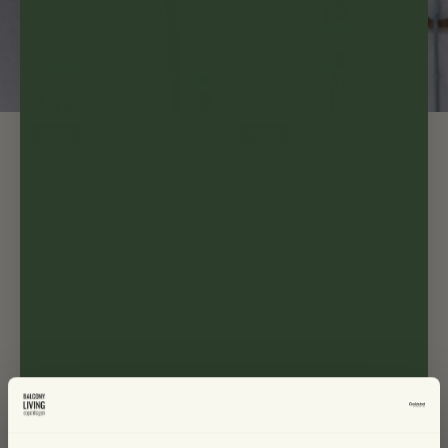
Utsolgt
Utsolgt
Premium overtrekk til
Overtrekk til parasoll, maks
parasoll, opp til Ø200 / Ø300
Ø200 cm
cm
125,00 NOK
185,00 NOK
Fra