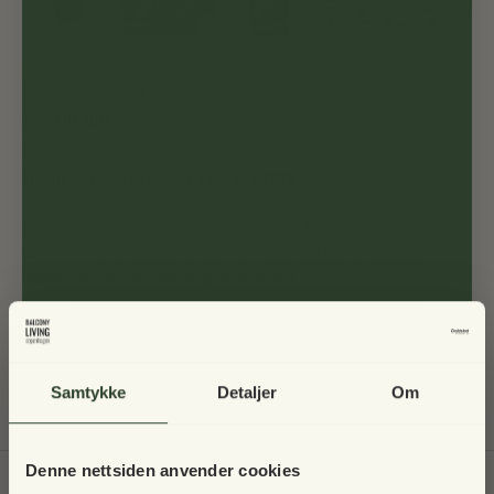
Elho
/
Blomsterpotte
Selvvanningspotte, Ø24 cm
152,00 NOK
SKU:
4-226240430
Vi holder stengt for salg i Norge i 2025
Smart selvvanningspotte fra Ehlo. Denne potten kan du bruke i alle krukker med
mål Ø25-27 cm. Fyll beholderen med vann, og reis med god samvittighet på en
helgetur - selv når solen skinner og varmer planten.
Mål: Ø24 cm
Høyde: 22,2 cm
Elho produserer med omtanke for naturen, og produktene deres er laget av
resirkulert plast, med vindkraft, og kan gjenvinnes.
Samtykke
Detaljer
Om
Denne nettsiden anvender cookies
Til toppen