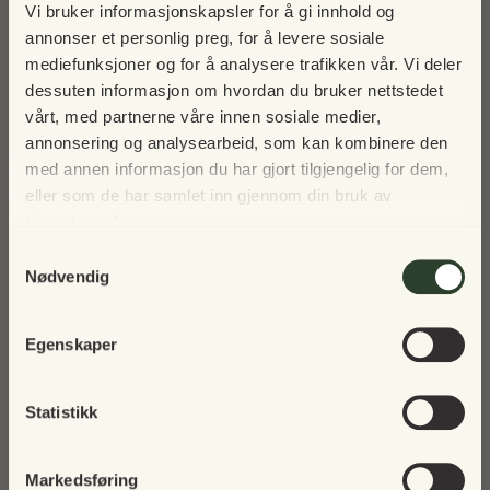
Vi bruker informasjonskapsler for å gi innhold og
Skriv deg opp til nyhetsbrev
annonser et personlig preg, for å levere sosiale
mediefunksjoner og for å analysere trafikken vår. Vi deler
dessuten informasjon om hvordan du bruker nettstedet
vårt, med partnerne våre innen sosiale medier,
Vi tar en pause i 2025 – men vi
annonsering og analysearbeid, som kan kombinere den
sees igjen!
med annen informasjon du har gjort tilgjengelig for dem,
eller som de har samlet inn gjennom din bruk av
tjenestene deres.
Vår norske nettbutikk holder stengt i 2025, men vi
Samtykkevalg
gleder oss til å inspirere deg igjen i fremtiden 🌿
Nødvendig
I mellomtiden håper vi du nyter alle årets sesonger –
Egenskaper
✓ Fri frakt ved kjøp over kr 5 000
fra koselige høstkvelder til snødekte vintermorgener
✓ Fortolling er inkludert
og solfylte vårdager 💚
Statistikk
Balcony Living Cph ApS
Lunikvej 2A
2670 Greve
Markedsføring