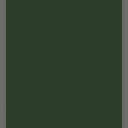
Tilbehør
Gavekort
Salg
Om oss
FAQ
Tre og vedlikehold
Angrerett og reklamasjon
Salgsbetingelser
Klarna FAQ
Klarnas Personvernerklæring
Angrerettskjema
Vilkår for bruk
Angrerett
Copyright © 2026
Balconyliving.no
Altanbutikken.dk (Danmark|Dansk|DKK)
|
Balconyliving.se