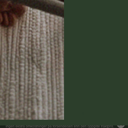
Balkongstoler
Balkongbenker
Lounge
Balkong grill
Balkongsett
Balkongkasser
Balkongparasoller
Espalier til balkong
09
Tekstiler
 Fredag: 10.00-13.00
Tilbehør
Gavekort
Salg
venska|SEK)
|
Balconyliving.de (EU-Länder|Deutsch|EUR)
|
Balconlivingcph.com (EU count
Innfortolling er inkludert i fraktprisen
- det kommer med andre ord
ingen ekstra omkostninger på forsendelsen enn den oppgitte fraktpris.