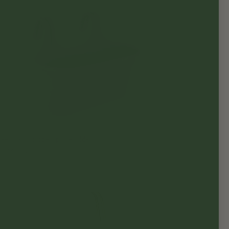
reen Basic dobbelt potteholder
69,00 NOK