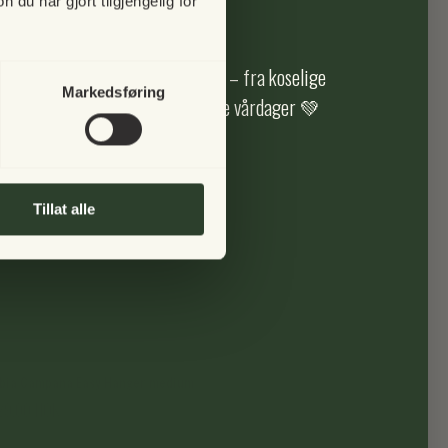
u har gjort tilgjengelig for
gjen i fremtiden 🌿
eenville blomsterkasse på hjul
.329,00 NOK
r vi du nyter alle årets sesonger – fra koselige
Markedsføring
nødekte vintermorgener og solfylte vårdager 💚
Tillat alle
ibia Campana Easy Hanger medium
29,00 NOK