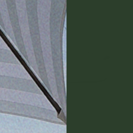
Greenville balkongkasse til gelender
G
749,00 NOK
2