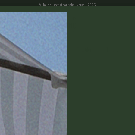
Vi holder stengt for salg i Norge i 2025
gparasoller
Espalier til balkong
Tekstiler
Tilbehør
rodukter i Holland. Elho tenker bæredyktighet og miljøansvar inn i hele produksjons
kanner mm. produsert ved hjelp av energi fra egen vindmølle. Produktene inneholde
løse og bæredyktige produkter til balkong og uterom.