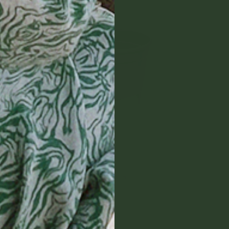
Selvvanningspotte, Ø24 cm
V
152,00 NOK
1