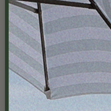
Plastinnsats til balkongkasser
65,00 NOK
Fra