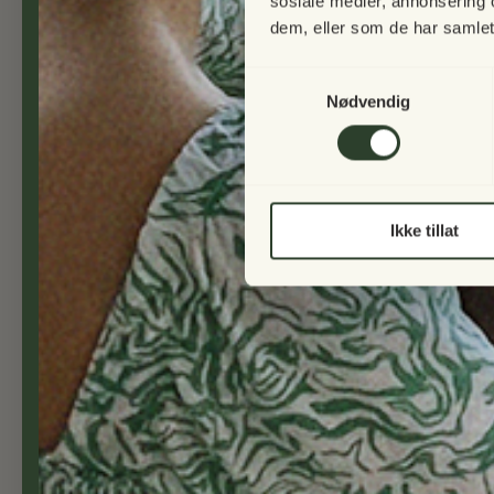
sosiale medier, annonsering 
dem, eller som de har samlet
Greenville ampel
315,00 NOK
Samtykkevalg
Nødvendig
Ikke tillat
Blomsterkasse til espalier, Green Wall
90,00 NOK
Fra