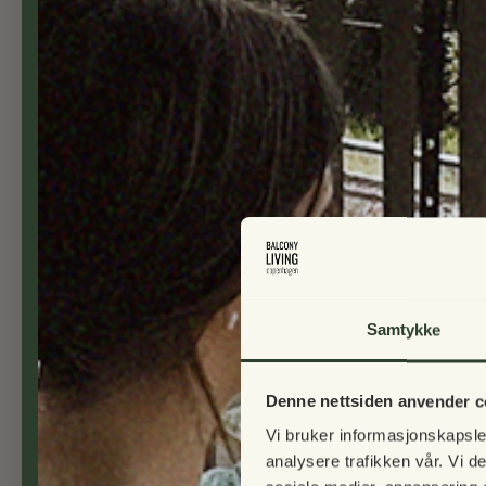
Greenville blomsterpotte til rekkverk
225,00 NOK
Samtykke
Denne nettsiden anvender c
Vi bruker informasjonskapsler
analysere trafikken vår. Vi 