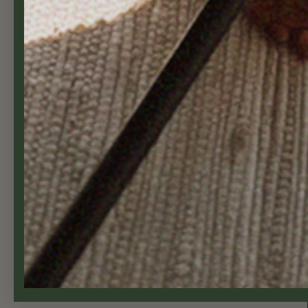
✓ Fortolling er inkludert
Balcony Living Cph ApS
Lunikvej 2A
2670 Greve
Danmark
Telefon: 23 96 90 01 (+4723969001)
E-post: info@balconyliving.no
Bank informasjon:
BIC: JYBADKKK - IBAN: DK23507400013251
Telefontid: Mandag - torsdag: 10.00-14.00 /
Copyright © 2026
Balconyliving.no
Altanbutikken.dk (Danmark|Dansk|DKK)
|
Balconyliving.se (Sverige|S