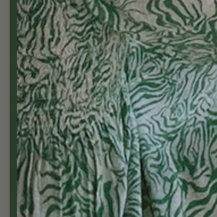
Greenville blomsterpotte Ø40
715,00 NOK