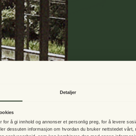
Vibia Campana Trough balkongkasse 50 cm
V
689,00 NOK
2
Fra
Detaljer
Vi tar en 
igjen!
ookies
 for å gi innhold og annonser et personlig preg, for å levere sos
deler dessuten informasjon om hvordan du bruker nettstedet vårt,
Vår norske nettbut