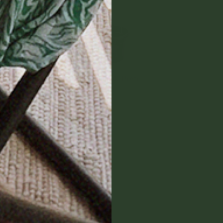
Green Basics potte til tomater Ø33 5 cm
485,00 NOK
Til toppen
Balkongbord