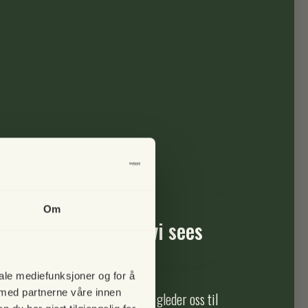
ibia Campana dobbelt potte 21 cm
29,00 NOK
Om
pause i 2025 – men vi sees
iale mediefunksjoner og for å
 med partnerne våre innen
ikk holder stengt i 2025, men vi gleder oss til