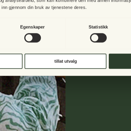
og analysearbeid, som kan kombinere den med annen informasjon d
å inspirere deg i
 inn gjennom din bruk av tjenestene deres.
Vibia Campana balkongkasse 46 cm
Gr
269,00 NOK
1
I mellomtiden håpe
Egenskaper
Statistikk
høstkvelder til s
tillat utvalg
Vibia Campana Vertical Forest, sett med 3 stk.
V
625,00 NOK
2