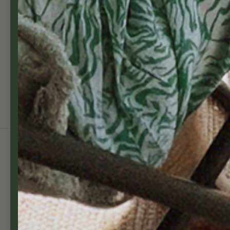
Green Basics potteholder enkel
105,00 NOK
Skriv deg opp til nyhetsbrev
✓ Fri frakt ved kjøp over kr 5 000