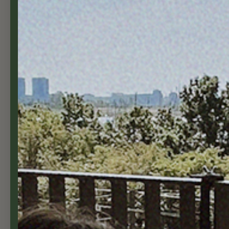
Vibia Campana potte til nedløpsrør
219,00 NOK