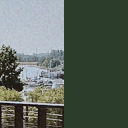
Utsolgt
Blomsterpotte til espalier, Green Wall
G
83,00 NOK
1