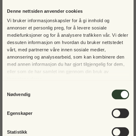
15% nylon
Denne nettsiden anvender cookies
Vi bruker informasjonskapsler for å gi innhold og
annonser et personlig preg, for å levere sosiale
Til toppen
mediefunksjoner og for å analysere trafikken vår. Vi deler
dessuten informasjon om hvordan du bruker nettstedet
Skriv deg opp til nyhetsbrev
vårt, med partnerne våre innen sosiale medier,
Vi tar en pause i 2025 – men vi
annonsering og analysearbeid, som kan kombinere den
sees igjen!
med annen informasjon du har gjort tilgjengelig for dem,
eller som de har samlet inn gjennom din bruk av
tjenestene deres.
Vår norske nettbutikk holder stengt i 2025, men vi
Samtykkevalg
gleder oss til å inspirere deg igjen i fremtiden 🌿
Nødvendig
I mellomtiden håper vi du nyter alle årets sesonger –
Egenskaper
fra koselige høstkvelder til snødekte vintermorgener
og solfylte vårdager 💚
Statistikk
✓ Fri frakt ved kjøp over kr 5 000