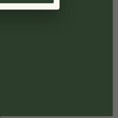
FAQ
Tre og vedlikehold
Angrerett og reklamasjon
Salgsbetingelser
Klarna FAQ
Klarnas Personvernerklæring
Angrerettskjema
Vilkår for bruk
Angrerett
ries|English|EUR)