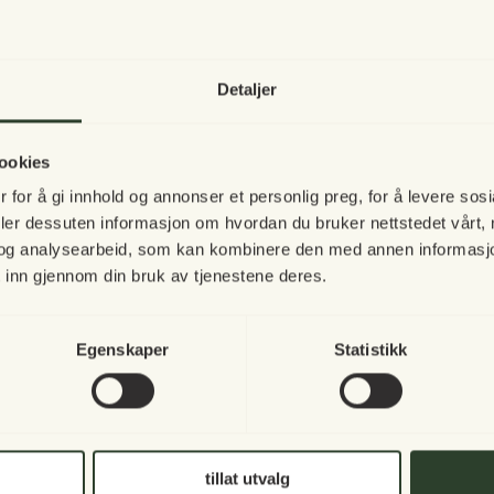
Innerpute 30 x 50 cm
Vi holder stengt for salg i Norg
Detaljer
Deilig og bløt pute i bomullsvelour. Fryns
Vi tar en 
med andre puter i forskjellige størrelser, 
igjen!
Innerpute skal kjøpes ekstra.
ookies
Mål
 for å gi innhold og annonser et personlig preg, for å levere sos
30 x 50 cm
deler dessuten informasjon om hvordan du bruker nettstedet vårt,
Vår norske nettbut
og analysearbeid, som kan kombinere den med annen informasjon d
å inspirere deg i
 inn gjennom din bruk av tjenestene deres.
Til toppen
I mellomtiden håpe
Egenskaper
Statistikk
høstkvelder til s
tillat utvalg
Balkongbord