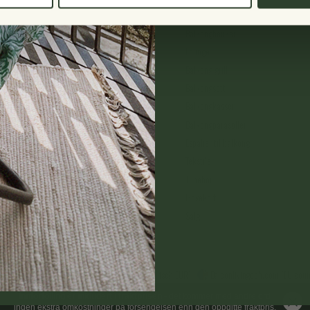
Balkongstoler
Balkongbenker
Lounge
Balkong grill
Balkongsett
Balkongkasser
Balkongparasoller
Espalier til balkong
09
Tekstiler
 Fredag: 10.00-13.00
Tilbehør
Gavekort
Salg
venska|SEK)
|
Balconyliving.de (EU-Länder|Deutsch|EUR)
|
Balconlivingcph.com (EU count
Innfortolling er inkludert i fraktprisen
- det kommer med andre ord
ingen ekstra omkostninger på forsendelsen enn den oppgitte fraktpris.