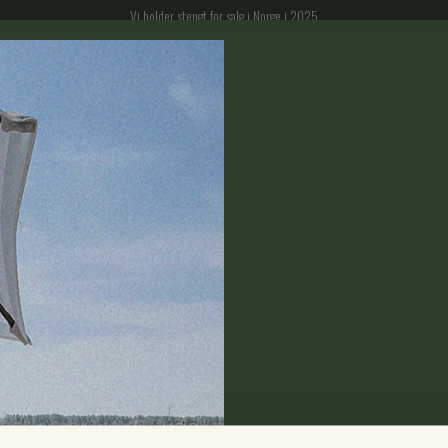
Vi holder stengt for salg i Norge i 2025
gparasoller
Espalier til balkong
Tekstiler
Tilbehør
Cozy Living
/
Pute
Marlen velour pute 30 x 50 
425,00 NOK
SKU:
5-8105S
Farge
Alpaca
Cream
Seagrass
Tilvalg