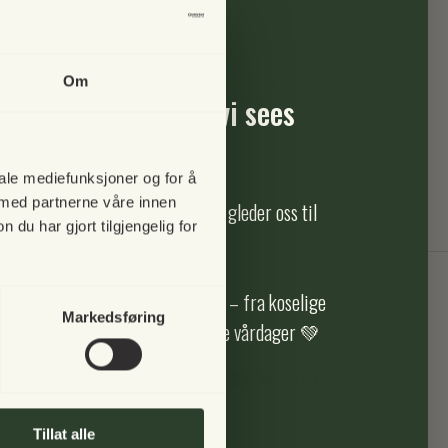
e i 2025
Om
ekanten gir den lille puten ekstra personlighet, og den er flott å kombinre
pause i 2025 – men vi sees
farger og mønstre.
iale mediefunksjoner og for å
 med partnerne våre innen
ikk holder stengt i 2025, men vi gleder oss til
u har gjort tilgjengelig for
gjen i fremtiden 🌿
r vi du nyter alle årets sesonger – fra koselige
Markedsføring
nødekte vintermorgener og solfylte vårdager 💚
Tillat alle
Om oss