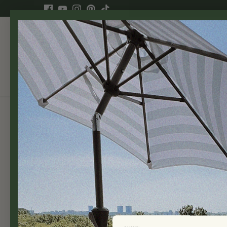
Fortsett
til
siden
Balkongmøbler
Balkongkasser
Balkon