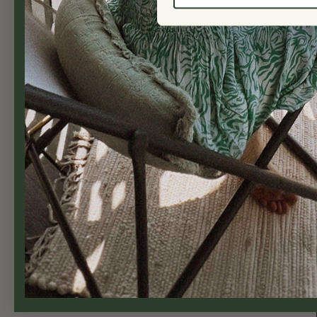
✓ Fortolling er inkludert
Balcony Living Cph ApS
Lunikvej 2A
2670 Greve
Danmark
Telefon: 23 96 90 01 (+4723969001)
E-post: info@balconyliving.no
Bank informasjon:
BIC: JYBADKKK - IBAN: DK23507400013251
Telefontid: Mandag - torsdag: 10.00-14.00 /
Copyright © 2026
Balconyliving.no
Altanbutikken.dk (Danmark|Dansk|DKK)
|
Balconyliving.se (Sverige|S