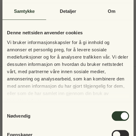
Svart pulverlakkert elganvanisert jern
Samtykke
Detaljer
Om
Mål
Bredde: 30 cm
Høyde: 17 cm
Denne nettsiden anvender cookies
Vi bruker informasjonskapsler for å gi innhold og
annonser et personlig preg, for å levere sosiale
Forrige
/
Neste
Alt tilbehør
mediefunksjoner og for å analysere trafikken vår. Vi deler
dessuten informasjon om hvordan du bruker nettstedet
vårt, med partnerne våre innen sosiale medier,
Vi tar en pause i 2025 – men vi
Til toppen
annonsering og analysearbeid, som kan kombinere den
sees igjen!
med annen informasjon du har gjort tilgjengelig for dem,
Skriv deg opp til nyhetsbrev
eller som de har samlet inn gjennom din bruk av
tjenestene deres.
Vår norske nettbutikk holder stengt i 2025, men vi
Samtykkevalg
gleder oss til å inspirere deg igjen i fremtiden 🌿
Nødvendig
I mellomtiden håper vi du nyter alle årets sesonger –
Egenskaper