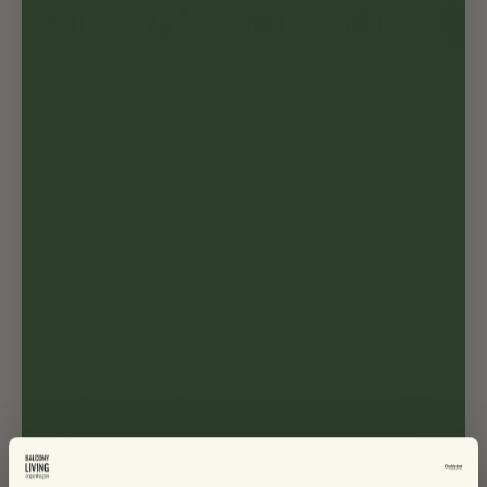
Balcony Living Cph
/
Blomsterpotte til espalier
Ovalina Rillo blomsterpotte til espalier, 30 x 17 cm svart
220,00 NOK
SKU:
101-17733002
Vi holder stengt for salg i Norge i 2025
Beholder til oppbevaring eller planter
Kan henges direkte på Sara espalier
Pulverlakkert i klassiske farger
Blomsterpotte i industrielt look, med preget riller og avrundet sider. Rommelig
blomsterpotte til å henge opp på
espalier
. Når plantene henges opp på
balkongveggen på et espalier, i stedet for å stå på gulvet, spares det på
gulvarealet.
Kassen er ikke 100% vanntett, så det må forventes at det drypper litt.
Materiale