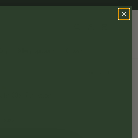
Salg
Balkonginspirasjon
Om oss
Forrige
/
Neste
alier
alier, 30 x 17 cm kobber
e i 2025