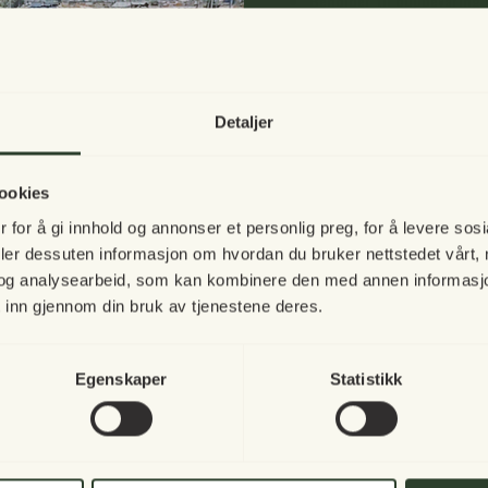
Beholder til oppbevaring e
Kan henges direkte på Sar
Pulverlakkert i klassiske 
Dekorativ blomsterkasse i oval form i gyl
på balkongen. Bruke veggplassen til planten
Detaljer
Plantekassen er ikke 100% vanntett, så det
Vi tar en 
igjen!
Materiale
ookies
Kobberfarget pulverlakkert elganvan
 for å gi innhold og annonser et personlig preg, for å levere sos
Mål
deler dessuten informasjon om hvordan du bruker nettstedet vårt,
Vår norske nettbut
Bredde: 30 cm
og analysearbeid, som kan kombinere den med annen informasjon d
Høyde: 17 cm
å inspirere deg i
 inn gjennom din bruk av tjenestene deres.
I mellomtiden håpe
Til toppen
Egenskaper
Statistikk
høstkvelder til s