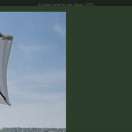
Vi holder stengt for salg i Norge i 2025
gparasoller
Espalier til balkong
Tekstiler
Tilbehør
Balcony Living Cph
/
Blomsterpotte til esp
Ovalina blomsterpotte til esp
220,00 NOK
SKU:
101-17133003
Vi holder stengt for salg i Norg