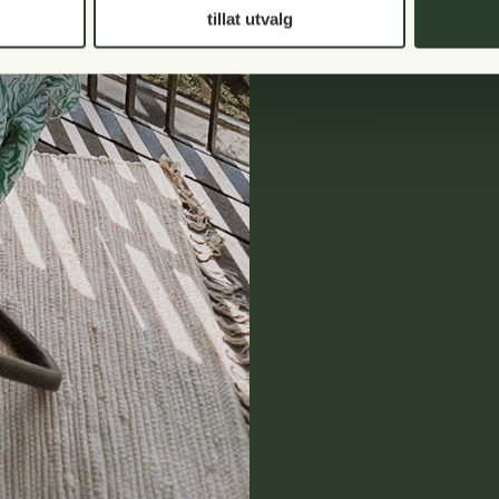
tillat utvalg
Balkongbord
Balkongstoler
Balkongbenker
Lounge
Balkong grill
Balkongsett
Balkongkasser
Balkongparasoller
Espalier til balkong
09
Tekstiler
 Fredag: 10.00-13.00
Tilbehør
Gavekort
Salg