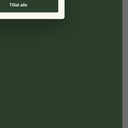
Tillat alle
Om oss
FAQ
Tre og vedlikehold
Angrerett og reklamasjon
Salgsbetingelser
Klarna FAQ
Klarnas Personvernerklæring
Angrerettskjema
Vilkår for bruk
Angrerett