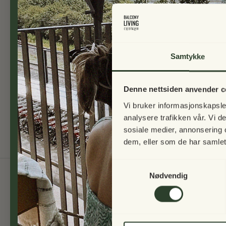
Samtykke
Denne nettsiden anvender c
Vi bruker informasjonskapsler
analysere trafikken vår. Vi 
sosiale medier, annonsering 
dem, eller som de har samlet
Samtykkevalg
Nødvendig
Skriv deg opp til nyhetsbrev