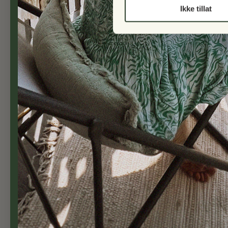
Ikke tillat
✓ Fri frakt ved kjøp over kr 5 000
✓ Fortolling er inkludert
Balcony Living Cph ApS
Lunikvej 2A
2670 Greve
Danmark
Telefon: 23 96 90 01 (+4723969001)
E-post: info@balconyliving.no
Bank informasjon:
BIC: JYBADKKK - IBAN: DK23507400013251
Telefontid: Mandag - torsdag: 10.00-14.00 /
Copyright © 2026
Balconyliving.no