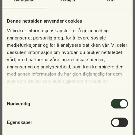
Vask: Finvask 40 grader, tørkes liggende
Denne nettsiden anvender cookies
Forrige
/
Neste
Alle tekstiler
Vi bruker informasjonskapsler for å gi innhold og
annonser et personlig preg, for å levere sosiale
mediefunksjoner og for å analysere trafikken vår. Vi deler
Til toppen
dessuten informasjon om hvordan du bruker nettstedet
vårt, med partnerne våre innen sosiale medier,
Vi tar en pause i 2025 – men vi
Skriv deg opp til nyhetsbrev
annonsering og analysearbeid, som kan kombinere den
sees igjen!
med annen informasjon du har gjort tilgjengelig for dem,
eller som de har samlet inn gjennom din bruk av
tjenestene deres.
Vår norske nettbutikk holder stengt i 2025, men vi
Samtykkevalg
gleder oss til å inspirere deg igjen i fremtiden 🌿
Nødvendig
I mellomtiden håper vi du nyter alle årets sesonger –
Egenskaper
fra koselige høstkvelder til snødekte vintermorgener