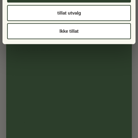
tillat utvalg
Ikke tillat
✓ Fri frakt ved kjøp over kr 5 000
✓ Fortolling er inkludert
Balcony Living Cph ApS
Lunikvej 2A
2670 Greve
Danmark
Telefon: 23 96 90 01 (+4723969001)
E-post: info@balconyliving.no
Bank informasjon:
BIC: JYBADKKK - IBAN: DK2350740001325109
Telefontid: Mandag - torsdag: 10.00-14.00 / Fredag: 10.00-13.00
Balkongbord