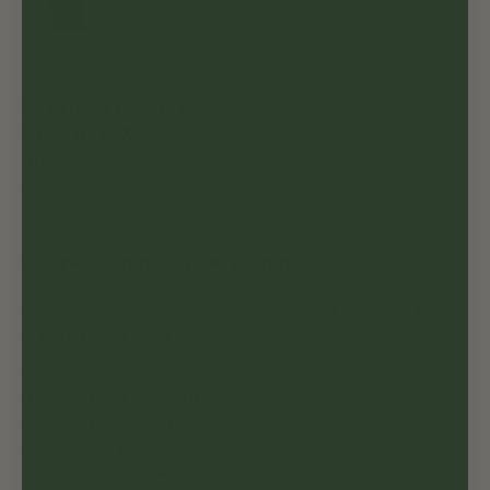
Schneider
/
Parasoll
Parasol novara 190 x 140 cm
2.665,00 NOK
SKU:
16-758-15
Farge
Anthracit
Natur
Vi holder stengt for salg i Norge i 2025
Denne markiseparasol kan vendes i alle retninger og enkelt justeres i høyden, så
du kan få skygge og privatliv etter behov.
Mål: 190 x 140 cm
Maks høyde flatt tiltet horisontalt: Opp til 293 cm
Maks høyde flatt tiltet vertikalt: Opp til 258 cm
Duk: 100 % polyester, 180 g/m2, UV beskyttelse på 50+
Stang: Sølvgrå pulverlakkert stål, Ø32 mm UV beskyttelse på 50+