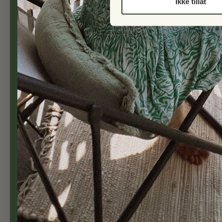
Ikke tillat
✓ Fri frakt ved kjøp over kr 5 000
✓ Fortolling er inkludert
Balcony Living Cph ApS
Lunikvej 2A
2670 Greve
Danmark
Telefon: 23 96 90 01 (+4723969001)
E-post: info@balconyliving.no
Bank informasjon:
BIC: JYBADKKK - IBAN: DK23507400013251
Telefontid: Mandag - torsdag: 10.00-14.00 /
Copyright © 2026
Balconyliving.no
Altanbutikken.dk (Danmark|Dansk|DKK)
|
Balconyliving.se (Sverige|S