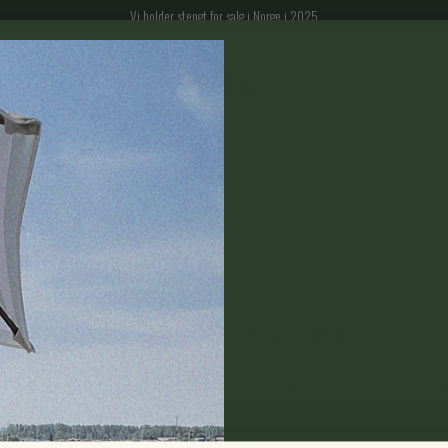
Vi holder stengt for salg i Norge i 2025
gparasoller
Espalier til balkong
Tekstiler
Tilbehør
Balcony Living Cph
/
Hengebord
Ida teak balkongbord henge
2.980,00 NOK
SKU:
101-71606016
Vi holder stengt for salg i Norg
Liten plass behøver ikke være noe hinder