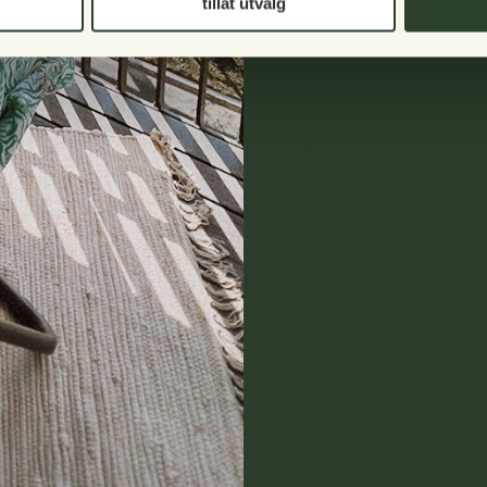
tillat utvalg
Balkongbord
Balkongstoler
Balkongbenker
Lounge
Balkong grill
Balkongsett
Balkongkasser
Balkongparasoller
Espalier til balkong
09
Tekstiler
 Fredag: 10.00-13.00
Tilbehør
Gavekort
Salg
venska|SEK)
|
Balconyliving.de (EU-Länder|Deutsch|EUR)
|
Balconlivingcph.com (EU count