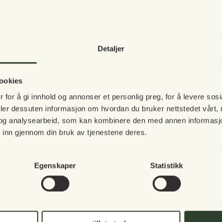
hjørner, kan du enkelt dekke opp til lunsj
klappet ned, men desto mer glede har du a
Selve oppheng er fleksibelt, og passer ti
som gir flere bruksmuligheter.
Detaljer
Vi tar en 
Mål:
Bredde: 60 cm
igjen!
Lengde: 60 cm
ookies
 for å gi innhold og annonser et personlig preg, for å levere sos
Les mer om vedlikehold av teak her
deler dessuten informasjon om hvordan du bruker nettstedet vårt,
Vår norske nettbut
og analysearbeid, som kan kombinere den med annen informasjon d
å inspirere deg i
 inn gjennom din bruk av tjenestene deres.
Til toppen
I mellomtiden håpe
Egenskaper
Statistikk
høstkvelder til s