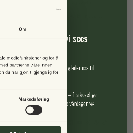
 - selv om plassen er minimal. Bordet tar nesten ikke plass når det er
v det når bordet er oppslått.
l rekkverk med bredde fra 3 - 11 cm. Også bordhøyden kan justeres, noe
Om
pause i 2025 – men vi sees
iale mediefunksjoner og for å
 med partnerne våre innen
ikk holder stengt i 2025, men vi gleder oss til
u har gjort tilgjengelig for
gjen i fremtiden 🌿
r vi du nyter alle årets sesonger – fra koselige
Markedsføring
nødekte vintermorgener og solfylte vårdager 💚