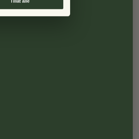
Tillat alle
Om oss
FAQ
Tre og vedlikehold
Angrerett og reklamasjon
Salgsbetingelser
Klarna FAQ
Klarnas Personvernerklæring
Angrerettskjema
Vilkår for bruk
Angrerett
ries|English|EUR)