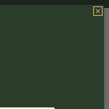
Salg
Balkonginspirasjon
Om oss
Forrige
/
Neste
nde 60 x 60 cm
e i 2025
 for utendørs kos og hygge. Med dette fine teak balkongbord med avrunde